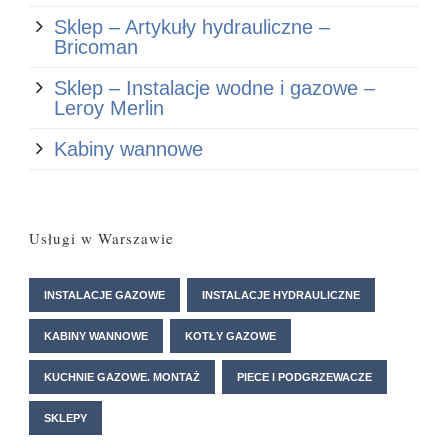
Sklep – Artykuły hydrauliczne –
Bricoman
Sklep – Instalacje wodne i gazowe –
Leroy Merlin
Kabiny wannowe
Usługi w Warszawie
INSTALACJE GAZOWE
INSTALACJE HYDRAULICZNE
KABINY WANNOWE
KOTŁY GAZOWE
KUCHNIE GAZOWE. MONTAŻ
PIECE I PODGRZEWACZE
SKLEPY