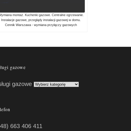
ymiana montaż. Kuchenki gazowe. Centralne ogrzewanie.
Instalacje gazowe, przeglądy instalacji gazowej w domu.
Cennik Warszawa - wymiana przyłączy gazowych
ługi gazowe
sługi gazowe
lefon
(48) 663 406 411