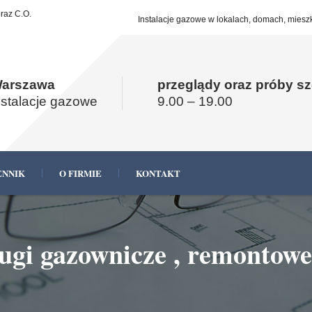
oraz C.O.
Instalacje gazowe w lokalach, domach, mieszk
arszawa
przeglądy oraz próby s
nstalacje gazowe
9.00 – 19.00
ENNIK
O FIRMIE
KONTAKT
ługi gazownicze , remontowe